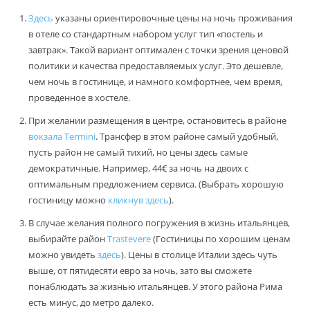
Здесь
указаны ориентировочные цены на ночь проживания
в отеле со стандартным набором услуг тип «постель и
завтрак». Такой вариант оптимален с точки зрения ценовой
политики и качества предоставляемых услуг. Это дешевле,
чем ночь в гостинице, и намного комфортнее, чем время,
проведенное в хостеле.
При желании размещения в центре, остановитесь в районе
вокзала Termini
. Трансфер в этом районе самый удобный,
пусть район не самый тихий, но цены здесь самые
демократичные. Например, 44€ за ночь на двоих с
оптимальным предложением сервиса. (Выбрать хорошую
гостиницу можно
кликнув здесь
).
В случае желания полного погружения в жизнь итальянцев,
выбирайте район
Trastevere
(Гостиницы по хорошим ценам
можно увидеть
здесь
). Цены в столице Италии здесь чуть
выше, от пятидесяти евро за ночь, зато вы сможете
понаблюдать за жизнью итальянцев. У этого района Рима
есть минус, до метро далеко.