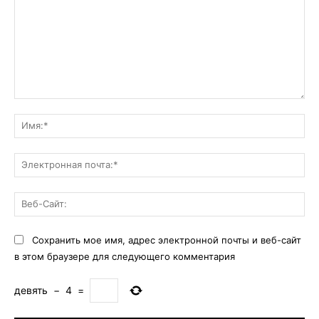
Комментарий:
Им
Эл
поч
Ве
Са
Сохранить мое имя, адрес электронной почты и веб-сайт
в этом браузере для следующего комментария
девять
−
4
=