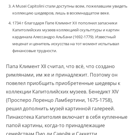
А Musei Capitolini стали доступны всем, пожелавшим увидеть
коллекцию шедевров, лишь в восемнадцатом веке.
1734 г благодаря Папе Климент XII пополнил запасники
Капитолийских музеев коллекцией скульптуры и картин
кардинала Алессандро Альбани (1692-1779). Известный
меценат и ценитель искусства на тот момент испытывал
финансовые трудности.
Папа Климент XII считал, что всё, что создано
римлянами, им же и принадлежит. Поэтому он
повелел приобщить приобретенные шедевры к
коллекции Капитолийских музеев. Бенедикт XIV
(Просперо Лоренцо Ламбертини, 1675-1758),
решил дополнить музей картинной галереей.
Пинакотека Капитолия включает в себя купленные
папой картины, когда-то принадлежащие
семействам Пио ди Савойя и Саккетти.