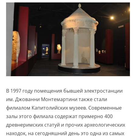
В 1997 году помещения бывшей электростанции
им. Джованни Монтемартини также стали
филиалом Капитолийских музеев. Современные
залы этого филиала содержат примерно 400
древнеримских статуй и прочих археологических
находок, на сегодняшний день это одна из самых