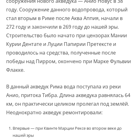
сооружения нового акведука — Анио Новус в 38
году. Сооружение данного водопровода, который
стал вторым в Риме после Аква Аппия, начали в
272 году и закончили в 269 году до нашей эры.
Строительство было начато при цензорах Мании
Курии Дентате и Луции Папирии Претексте и
проводилось на средства, полученные после
победы над Пирром, окончено при Марке Фульвии
Флакке.
В данный акведук Рима вода поступала из реки
Анио, притока Тибра. Длина акведука равнялась 64
км, он практически целиком пролегал под землёй.
Неоднократно акведук ремонтировали:
Впервые — при Квинте Марции Рексе во втором веке до
нашей эры