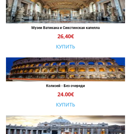
Музеи Ватикана и Сикстинская капелла
26,40€
КУПИТЬ
Колизей - Без очереди
24.00€
КУПИТЬ