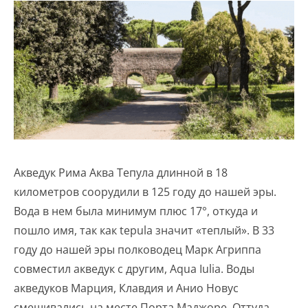
Акведук Рима Аква Тепула длинной в 18
километров соорудили в 125 году до нашей эры.
Вода в нем была минимум плюс 17°, откуда и
пошло имя, так как tepula значит «теплый». В 33
году до нашей эры полководец Марк Агриппа
совместил акведук с другим, Aqua Iulia. Воды
акведуков Марция, Клавдия и Анио Новус
смешивались на месте Порта Маджоре. Оттуда