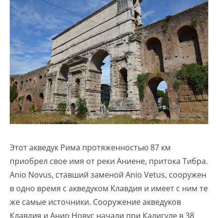
Этот акведук Рима протяженностью 87 км
приобрел свое имя от реки Аниене, притока Тибра.
Anio Novus, ставший заменой Anio Vetus, сооружен
в одно время с акведуком Клавдия и имеет с ним те
же самые источники. Сооружение акведуков
Клавдия и Анио Новус начали при Калигуле в 38