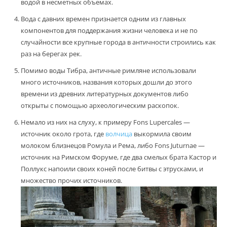
водой в несметных объемах.
Вода с давних времен признается одним из главных
компонентов для поддержания жизни человека и не по
случайности все крупные города в античности строились как
раз на берегах рек.
Помимо воды Тибра, античные римляне использовали
много источников, названия которых дошли до этого
времени из древних литературных документов либо
открыты с помощью археологическим раскопок.
Немало из них на слуху, к примеру Fons Lupercales —
источник около грота, где
волчица
выкормила своим
молоком близнецов Ромула и Рема, либо Fons Juturnae —
источник на Римском Форуме, где два смелых брата Кастор и
Поллукс напоили своих коней после битвы с этрусками, и
множество прочих источников.